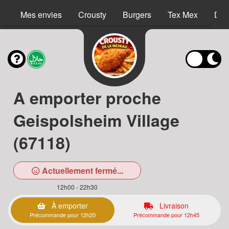
Mes envies
Crousty
Burgers
Tex Mex
Des
A emporter proche
Geispolsheim Village
(67118)
Actuellement fermé...
12h00 - 22h30
À emporter
Livraison
Précommande pour 12h20
Précommande pour 12h45