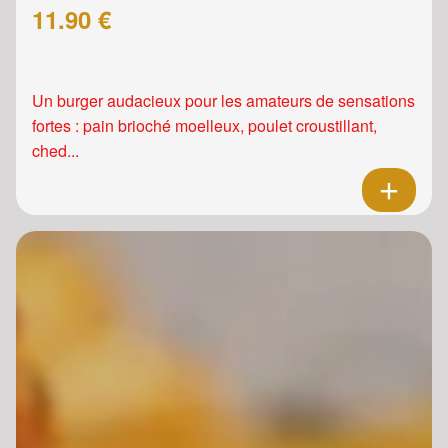
11.90 €
Un burger audacieux pour les amateurs de sensations
fortes : pain brioché moelleux, poulet croustillant,
ched...