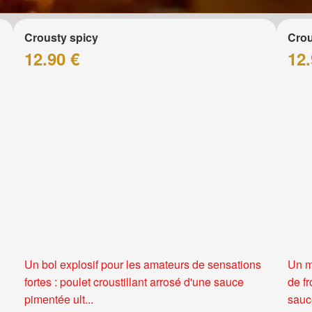
Crousty spicy
Crou
12.90 €
12.
Un bol explosif pour les amateurs de sensations
Un m
fortes : poulet croustillant arrosé d'une sauce
de f
pimentée ult...
sauce