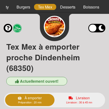
ousty
Burgers
Tex Mex
Desserts
Boissons
Tex Mex à emporter
proche Dindenheim
(68350)
Actuellement ouvert!
À emporter
Livraison
Préparation : 20 min
Livraison : 30 à 45 mn