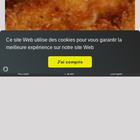
Tex Mex à emporter proche Dindenheim (68350)
Ce site Web utilise des cookies pour vous garantir la
meilleure expérience sur notre site Web
A Emporter sur Dindenheim
1 portion de frites
3.90 €
J'ai compris
Accueil
Panier
Compte
Frites de pommes de terre mélangées au épices
secret.
Camembert Bites 5 pcs