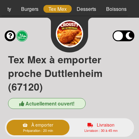
ousty
Burgers
Tex Mex
Desserts
Boissons
Tex Mex à emporter
proche Duttlenheim
(67120)
Actuellement ouvert!
À emporter
Livraison
Préparation : 20 min
Livraison : 30 à 45 mn