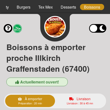
ousty
Burgers
Tex Mex
Desserts
Boissons
Boissons à emporter
proche Illkirch
Graffenstaden (67400)
Actuellement ouvert!
À emporter
Livraison
Préparation : 20 min
Livraison : 30 à 45 mn