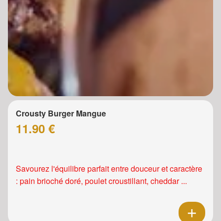
Crousty Burger Mangue
11.90 €
Savourez l'équilibre parfait entre douceur et caractère
: pain brioché doré, poulet croustillant, cheddar ...