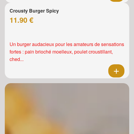
Crousty Burger Spicy
11.90 €
Un burger audacieux pour les amateurs de sensations
fortes : pain brioché moelleux, poulet croustillant,
ched...