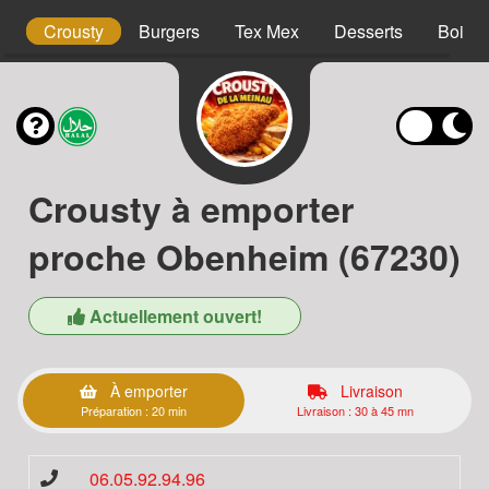
s
Crousty
Burgers
Tex Mex
Desserts
Boiss
Crousty à emporter
proche Obenheim (67230)
Actuellement ouvert!
À emporter
Livraison
Préparation : 20 min
Livraison : 30 à 45 mn
06.05.92.94.96