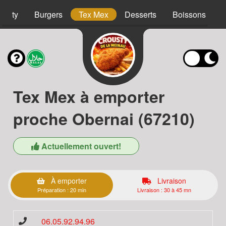
ousty
Burgers
Tex Mex
Desserts
Boissons
Tex Mex à emporter
proche Obernai (67210)
Actuellement ouvert!
À emporter
Livraison
Préparation : 20 min
Livraison : 30 à 45 mn
06.05.92.94.96