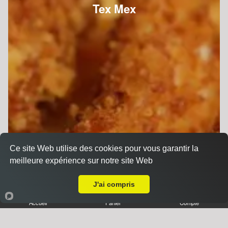
Tex Mex
Ce site Web utilise des cookies pour vous garantir la
meilleure expérience sur notre site Web
A Emporter sur Obernai
J'ai compris
Accueil
Panier
Compte
Tex Mex à emporter proche Obernai (67210)