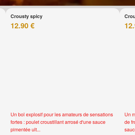
Crousty spicy
Crou
12.90 €
12.
Un bol explosif pour les amateurs de sensations
Un m
fortes : poulet croustillant arrosé d'une sauce
de f
pimentée ult...
sauce