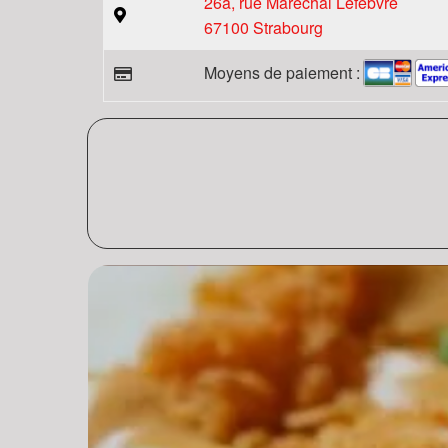
26a, rue Maréchal Lefebvre
67100 Strabourg
Moyens de paiement :