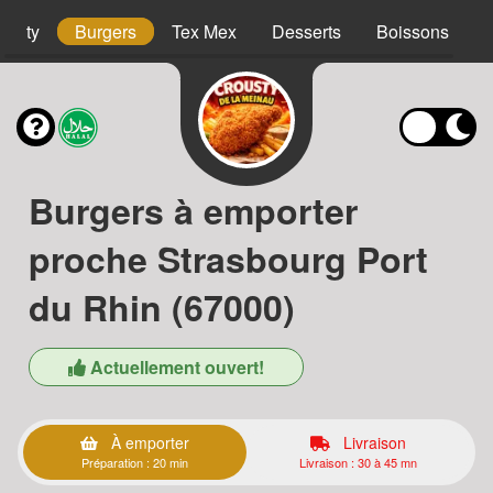
ousty
Burgers
Tex Mex
Desserts
Boissons
Burgers à emporter
proche Strasbourg Port
du Rhin (67000)
Actuellement ouvert!
À emporter
Livraison
Préparation : 20 min
Livraison : 30 à 45 mn