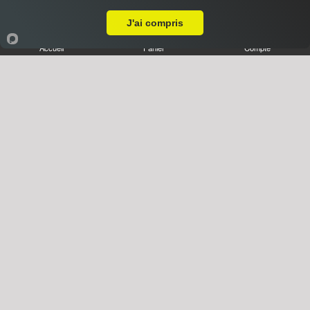
A Emporter sur Strasbourg Port du Rhin
J'ai compris
Accueil
Panier
Compte
Desserts