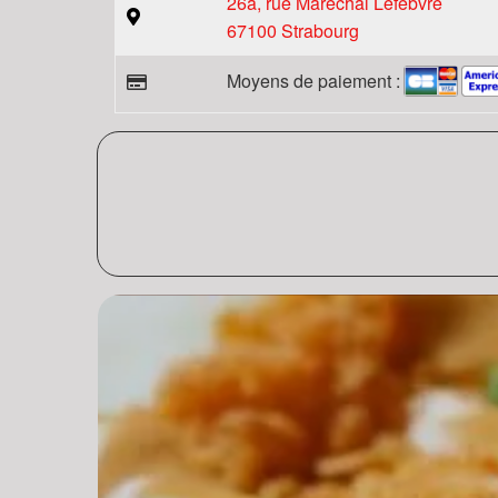
26a, rue Maréchal Lefebvre
67100 Strabourg
Moyens de paiement :