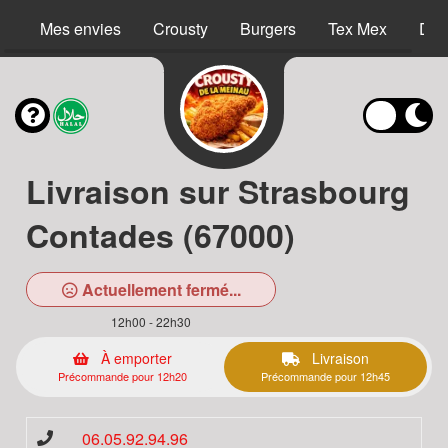
Mes envies
Crousty
Burgers
Tex Mex
Des
Livraison sur Strasbourg
Contades (67000)
Actuellement fermé...
12h00 - 22h30
À emporter
Livraison
Précommande pour 12h20
Précommande pour 12h45
06.05.92.94.96