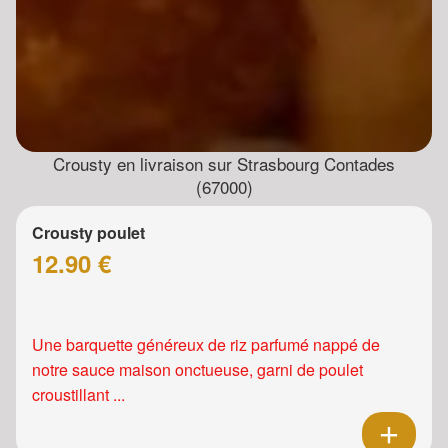
Crousty en livraison sur Strasbourg Contades
(67000)
Crousty poulet
12.90 €
Une barquette généreux de riz parfumé nappé de
notre sauce maison onctueuse, garni de poulet
croustillant ...