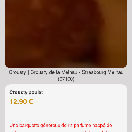
Crousty | Crousty de la Meinau - Strasbourg Meinau
(67100)
Crousty poulet
12.90 €
Une barquette généreux de riz parfumé nappé de