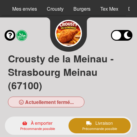
Mes envies
Crousty
Burgers
Tex Mex
Des
Crousty de la Meinau -
Strasbourg Meinau
(67100)
Actuellement fermé...
À emporter
Livraison
Précommande possible
Précommande possible