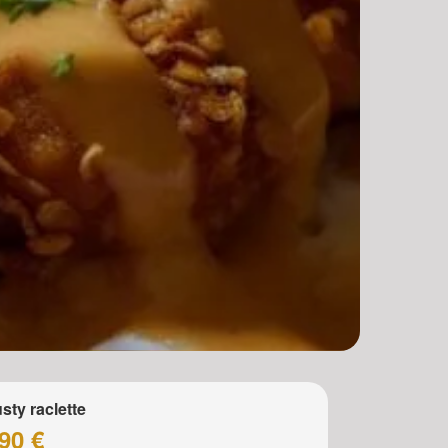
)
sty raclette
90 €