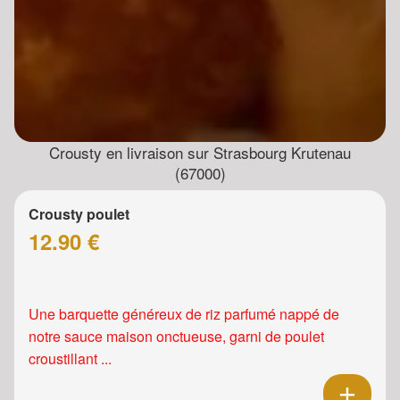
Crousty en livraison sur Strasbourg Krutenau
(67000)
Crousty poulet
12.90 €
Une barquette généreux de riz parfumé nappé de
notre sauce maison onctueuse, garni de poulet
croustillant ...