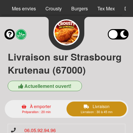
Mes envies
Crousty
Burgers
Tex Mex
Des
Livraison sur Strasbourg
Krutenau (67000)
Actuellement ouvert!
À emporter
Livraison
Préparation : 20 min
Livraison : 30 à 45 mn
06.05.92.94.96