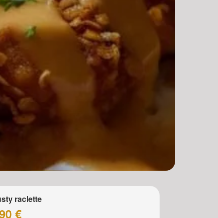
sty raclette
90 €