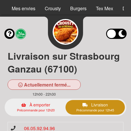
Mes envies
Crousty
Burgers
Tex Mex
Des
Livraison sur Strasbourg
Ganzau (67100)
Actuellement fermé...
12h00 - 22h30
À emporter
Livraison
Précommande pour 12h20
Précommande pour 12h45
06.05.92.94.96