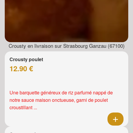
Crousty en livraison sur Strasbourg Ganzau (67100)
Crousty poulet
12.90 €
Une barquette généreux de riz parfumé nappé de
notre sauce maison onctueuse, garni de poulet
croustillant ...