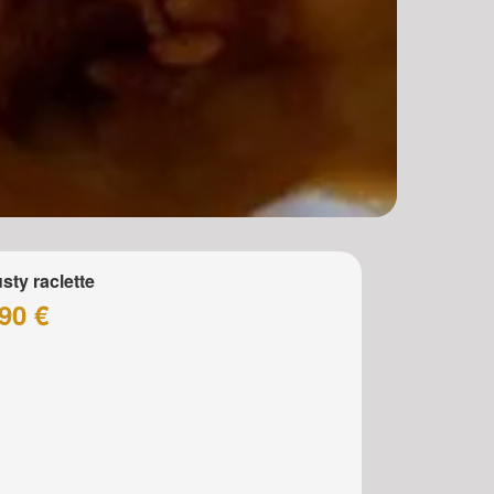
sty raclette
90 €