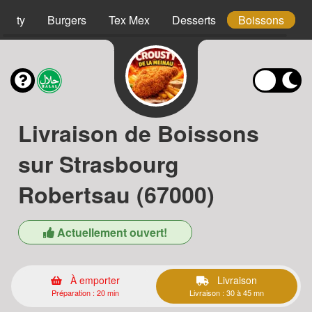
ousty
Burgers
Tex Mex
Desserts
Boissons
Livraison de Boissons
sur Strasbourg
Robertsau (67000)
Actuellement ouvert!
À emporter
Livraison
Préparation : 20 min
Livraison : 30 à 45 mn