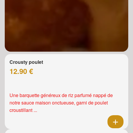
Crousty poulet
12.90 €
Une barquette généreux de riz parfumé nappé de
notre sauce maison onctueuse, garni de poulet
croustillant ...